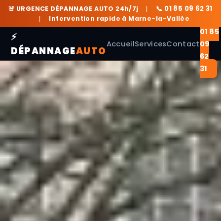
📞 01 85 09 62 31
🚨 URGENCE DÉPANNAGE AUTO 24h/7j
|
|
Intervention rapide à Marne-la-Vallée
📞
01 85
⚡
Accueil
Services
Contact
09
DÉPANNAGE
AUTO
62
31